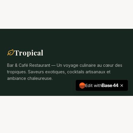
Tropical
Bar & Café Restaurant — Un voyage culinaire au cœur des
tropiques. Saveurs exotiques, cocktails artisanaux et
ambiance chaleureuse.
Edit with
Navigation
Accueil
Événements
Plat du Jour